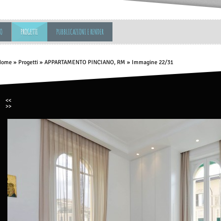
MO
PROGETTI
PUBBLICAZIONI E RENDER
Home
»
Progetti
»
APPARTAMENTO PINCIANO, RM
» Immagine 22/31
<<
>>