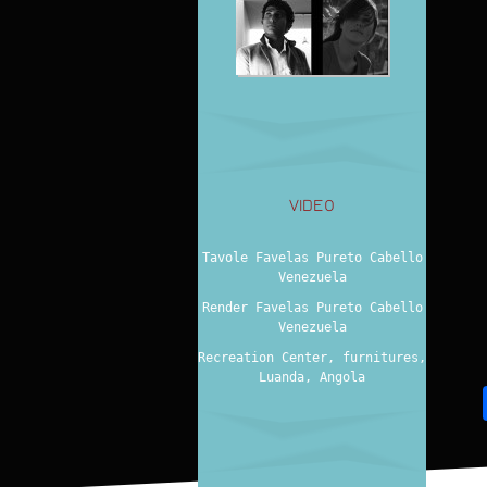
VIDEO
Tavole Favelas Pureto Cabello
Venezuela
Render Favelas Pureto Cabello
Venezuela
Recreation Center, furnitures,
Luanda, Angola