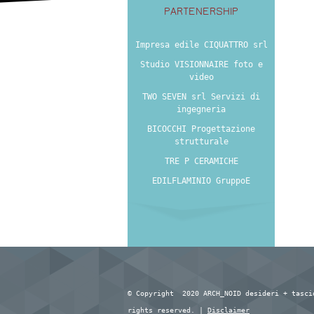
PARTENERSHIP
Impresa edile CIQUATTRO srl
Studio VISIONNAIRE foto e
video
TWO SEVEN srl Servizi di
ingegneria
BICOCCHI Progettazione
strutturale
TRE P CERAMICHE
EDILFLAMINIO GruppoE
© Copyright 2020 ARCH_NOID desideri + tasci
rights reserved. |
Disclaimer