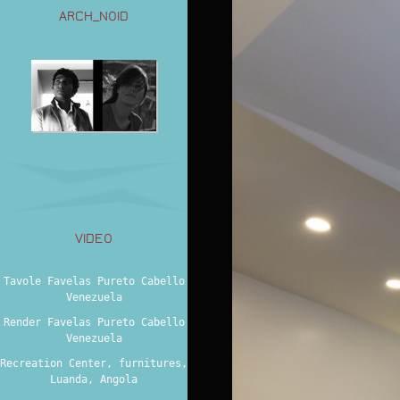
ARCH_NOID
VIDEO
Tavole Favelas Pureto Cabello
Venezuela
Render Favelas Pureto Cabello
Venezuela
Recreation Center, furnitures,
Luanda, Angola