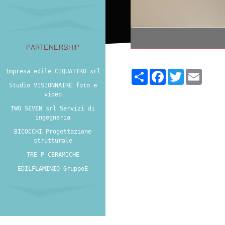
PARTENERSHIP
Impresa edile CIQUATTRO srl
Share
Facebook
Twitter
Email
Studio VISIONNAIRE foto e
video
TWO SEVEN srl Servizi di
ingegneria
BICOCCHI Progettazione
strutturale
TRE P CERAMICHE
EDILFLAMINIO GruppoE