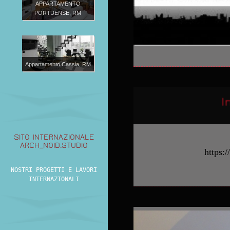
APPARTAMENTO
PORTUENSE, RM
Appartamento Cassia, RM
Intervi
SITO INTERNAZIONALE
ARCH_NOID.STUDIO
https://
NOSTRI PROGETTI E LAVORI
INTERNAZIONALI