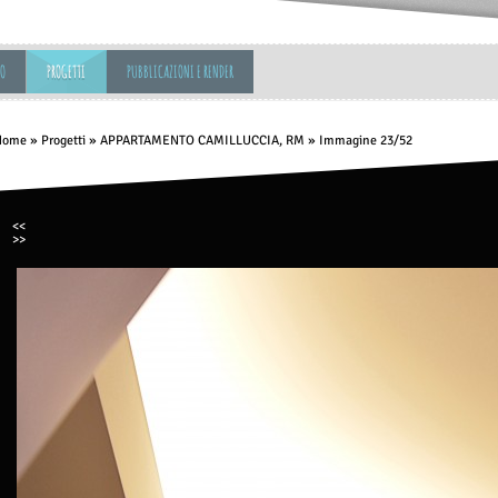
MO
PROGETTI
PUBBLICAZIONI E RENDER
Home
»
Progetti
»
APPARTAMENTO CAMILLUCCIA, RM
» Immagine 23/52
<<
>>