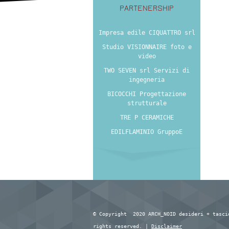
PARTENERSHIP
Impresa edile CIQUATTRO srl
Studio VISIONNAIRE foto e
video
TWO SEVEN srl Servizi di
ingegneria
BICOCCHI Progettazione
strutturale
TRE P CERAMICHE
EDILFLAMINIO GruppoE
© Copyright 2020 ARCH_NOID desideri + tasci
rights reserved. |
Disclaimer