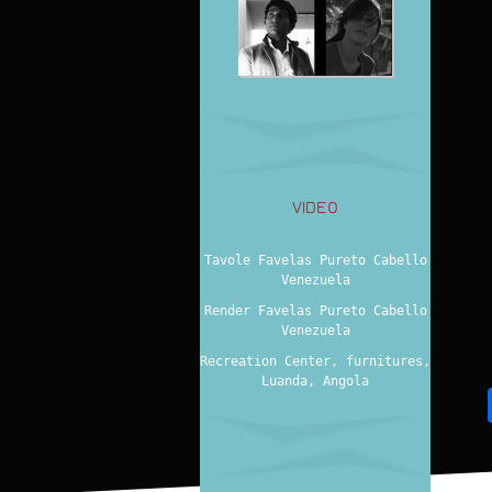
VIDEO
Tavole Favelas Pureto Cabello
Venezuela
Render Favelas Pureto Cabello
Venezuela
Recreation Center, furnitures,
Luanda, Angola